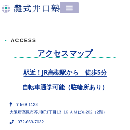
内
容
を
ス
キ
ッ
ACCESS
プ
アクセスマップ
駅近！JR高槻駅から 徒歩5分
自転車通学可能（駐輪所あり）
〒569-1123
大阪府高槻市芥川町1丁目13−16 ＡＭビル202（2階）
072-669-7032