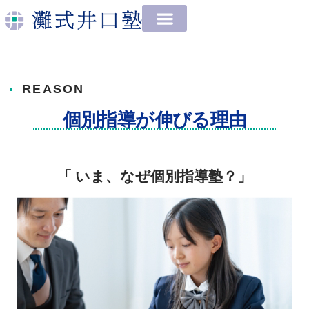
内
容
を
ス
キ
REASON
ッ
プ
個別指導が伸びる理由
「 いま、なぜ個別指導塾？」